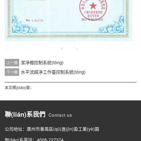
潔凈棚控制系統(tǒng)
上一條
水平流超凈工作臺控制系統(tǒng)
下一條
本文標(biāo)簽：
聯(lián)系我們
Contact us
公司地址：廣州市番禺區(qū)進(jìn)盈工業(yè)園
聯(lián)系電話：4008-727374