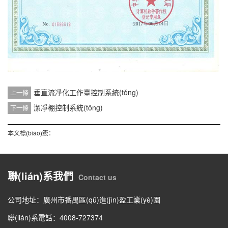
垂直流凈化工作臺控制系統(tǒng)
上一條
潔凈棚控制系統(tǒng)
下一條
本文標(biāo)簽：
聯(lián)系我們
Contact us
公司地址：廣州市番禺區(qū)進(jìn)盈工業(yè)園
聯(lián)系電話：4008-727374